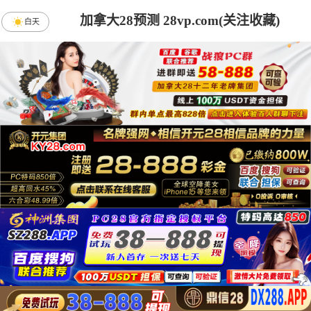
加拿大28预测 28vp.com(关注收藏)
白天