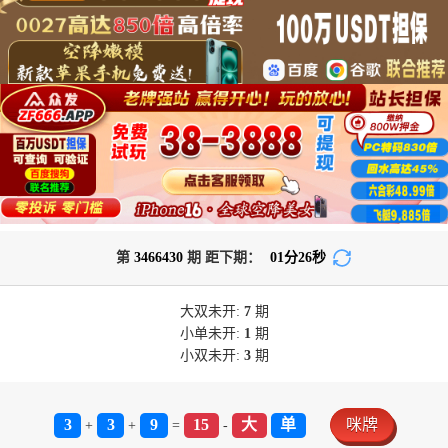
第
3466430
期 距下期：
01
分
26
秒
大双
未开:
7
期
小单
未开:
1
期
小双
未开:
3
期
3
3
9
15
大
单
咪牌
+
+
=
-